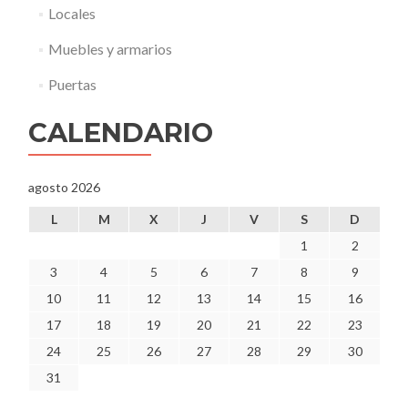
e
Locales
s
c
Muebles y armarios
o
n
Puertas
o
c
CALENDARIO
i
d
o
agosto 2026
”
.
L
M
X
J
V
S
D
1
2
3
4
5
6
7
8
9
10
11
12
13
14
15
16
17
18
19
20
21
22
23
24
25
26
27
28
29
30
31