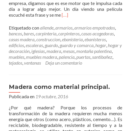
empresa, digamos que es ese motor que te impulsa cada
n
l
día a lograr algo mejor. Un día viendo una película
P
u
L
escuché esta frase y se me
[…]
a
d
e
l
.
e
e
Etiquetado con
allende
,
armarios
,
armarios empotrados
,
r
t
bancos
,
bares
,
carpinteria
,
carpinteros
,
casas acogedoras
,
m
s
casas madera
,
construccion
,
ebanisteria
,
ebanisteros
,
á
d
edificios
,
escaleras
,
guardo
,
guardo y comarca
,
hogar
,
hogar y
s
e
decoración
,
iglesias
,
madera
,
mesas
,
montaña palentina
,
N
m
muebles
,
muebles madera
,
palencia
,
puertas
,
santibañez
,
u
a
tejados
,
ventanas
Deja un comentario
e
d
s
e
t
r
r
a
Madera como material principal.
o
Publicada en
19 octubre, 2016
L
e
¿Por qué madera? Porque los procesos de
m
transformación de la madera requieren mucha menos
a
energía que otros (como acero, plásticos, cemento…). Es
,
reciclable, biodegradable, resistente al tiempo y a la
n
meteorología, se utiliza tanto en exterior como en