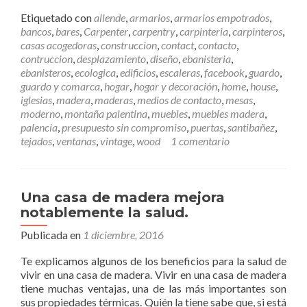
e
e
Etiquetado con
allende
,
armarios
,
armarios empotrados
,
r
bancos
,
bares
,
Carpenter
,
carpentry
,
carpinteria
,
carpinteros
,
m
casas acogedoras
,
construccion
,
contact
,
contacto
,
á
contruccion
,
desplazamiento
,
diseño
,
ebanisteria
,
s
ebanisteros
,
ecologica
,
edificios
,
escaleras
,
facebook
,
guardo
,
C
guardo y comarca
,
hogar
,
hogar y decoración
,
home
,
house
,
ó
iglesias
,
madera
,
maderas
,
medios de contacto
,
mesas
,
m
moderno
,
montaña palentina
,
muebles
,
muebles madera
,
o
palencia
,
presupuesto sin compromiso
,
puertas
,
santibañez
,
p
tejados
,
ventanas
,
vintage
,
wood
1 comentario
o
n
e
r
Una casa de madera mejora
s
notablemente la salud.
e
e
Publicada en
1 diciembre, 2016
n
Te explicamos algunos de los beneficios para la salud de
c
vivir en una casa de madera. Vivir en una casa de madera
o
tiene muchas ventajas, una de las más importantes son
n
sus propiedades térmicas. Quién la tiene sabe que, si está
t