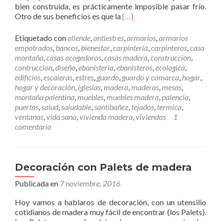
bien construida, es prácticamente imposible pasar frío.
a
L
Otro de sus beneficios es que la
[…]
c
e
t
e
o
Etiquetado con
allende
,
antiestres
,
armarios
,
armarios
r
c
empotrados
,
bancos
,
bienestar
,
carpinteria
,
carpinteros
,
casa
m
o
montaña
,
casas acogedoras
,
casas madera
,
construccion
,
á
n
contruccion
,
diseño
,
ebanisteria
,
ebanisteros
,
ecologica
,
s
n
edificios
,
escaleras
,
estres
,
guardo
,
guardo y comarca
,
hogar
,
U
u
hogar y decoración
,
iglesias
,
madera
,
maderas
,
mesas
,
n
e
montaña palentina
,
muebles
,
muebles madera
,
palencia
,
a
s
puertas
,
salud
,
saludable
,
santibañez
,
tejados
,
termica
,
c
t
ventanas
,
vida sana
,
vivienda madera
,
viviendas
1
a
r
comentario
s
a
a
e
d
m
e
p
Decoración con Palets de madera
m
r
Publicada en
7 noviembre, 2016
a
e
d
s
Hoy vamos a hablaros de decoración, con un utensilio
e
a
cotidianos de madera muy fácil de encontrar (los Palets).
r
.