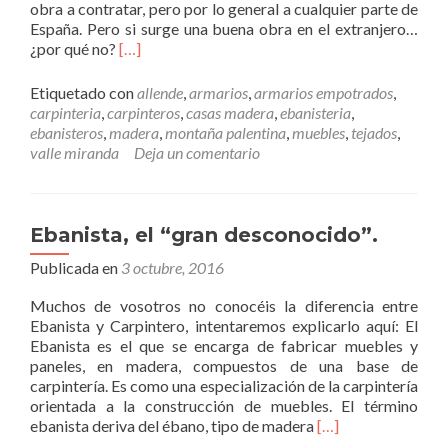
obra a contratar, pero por lo general a cualquier parte de
e
España. Pero si surge una buena obra en el extranjero…
r
L
¿por qué no?
[…]
i
e
a
e
l
Etiquetado con
allende
,
armarios
,
armarios empotrados
,
r
p
carpinteria
,
carpinteros
,
casas madera
,
ebanisteria
,
m
r
ebanisteros
,
madera
,
montaña palentina
,
muebles
,
tejados
,
á
i
valle miranda
Deja un comentario
s
n
D
c
e
i
s
p
Ebanista, el “gran desconocido”.
p
a
Publicada en
l
3 octubre, 2016
l
a
.
Muchos de vosotros no conocéis la diferencia entre
z
Ebanista y Carpintero, intentaremos explicarlo aquí: El
a
Ebanista es el que se encarga de fabricar muebles y
m
paneles, en madera, compuestos de una base de
i
carpintería. Es como una especialización de la carpintería
e
orientada a la construcción de muebles. El término
n
L
ebanista deriva del ébano, tipo de madera
[…]
t
e
o