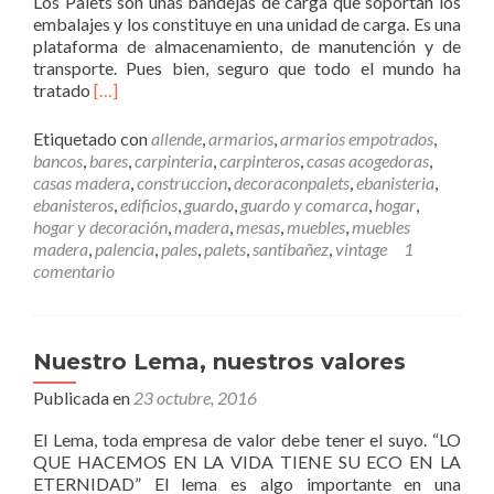
Los Palets son unas bandejas de carga que soportan los
a
embalajes y los constituye en una unidad de carga. Es una
m
plataforma de almacenamiento, de manutención y de
e
transporte. Pues bien, seguro que todo el mundo ha
j
L
tratado
[…]
o
e
r
e
a
Etiquetado con
allende
,
armarios
,
armarios empotrados
,
r
n
bancos
,
bares
,
carpinteria
,
carpinteros
,
casas acogedoras
,
m
o
casas madera
,
construccion
,
decoraconpalets
,
ebanisteria
,
á
t
ebanisteros
,
edificios
,
guardo
,
guardo y comarca
,
hogar
,
s
a
hogar y decoración
,
madera
,
mesas
,
muebles
,
muebles
D
b
madera
,
palencia
,
pales
,
palets
,
santibañez
,
vintage
1
e
l
comentario
c
e
o
m
r
e
a
n
Nuestro Lema, nuestros valores
c
t
Publicada en
i
23 octubre, 2016
e
ó
l
El Lema, toda empresa de valor debe tener el suyo. “LO
n
a
QUE HACEMOS EN LA VIDA TIENE SU ECO EN LA
c
s
ETERNIDAD” El lema es algo importante en una
o
a