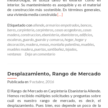
u
interior. Su mantenimiento es asequible y es el material
e
de construcción más sostenible. En términos generales,
s
L
una vivienda media construida
[…]
t
e
r
e
o
Etiquetado con
allende
,
armarios empotrados
,
bancos
,
r
s
bares
,
carpinteria
,
carpinteros
,
casas acogedoras
,
casas
m
v
madera
,
construccion
,
ebanisteria
,
ebanisteros
,
edificios
,
á
a
escaleras
,
guardo
,
guardo y comarca
,
hogar
,
hogar y
s
l
decoración
,
madera
,
mesas
,
montaña palentina
,
muebles
,
M
o
muebles madera
,
puertas
,
santibañez
,
tejados
,
a
r
ventanas
Deja un comentario
d
e
e
s
r
a
Desplazamiento, Rango de Mercado
c
Publicada en
9 octubre, 2016
o
m
El Rango de Mercado en Carpintería Ebanistería Allende.
o
Hemos recibido múltiples solicitudes y preguntas sobre
m
cuál es nuestro rango de mercado, es decir, el
a
desplazamiento. Pues bien, eso depende un poco de la
t