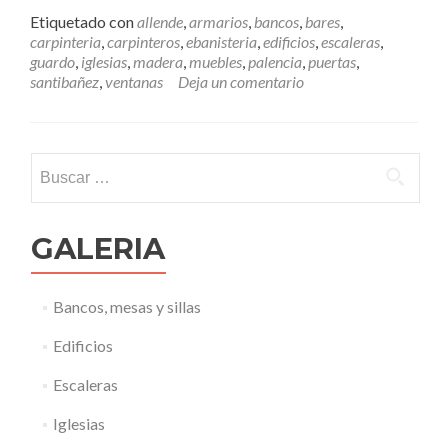
e
,
Etiquetado con
allende
,
armarios
,
bancos
,
bares
,
r
R
carpinteria
,
carpinteros
,
ebanisteria
,
edificios
,
escaleras
,
m
a
guardo
,
iglesias
,
madera
,
muebles
,
palencia
,
puertas
,
á
n
santibañez
,
ventanas
Deja un comentario
s
g
E
o
b
d
a
e
Buscar:
n
M
i
e
s
r
t
c
GALERIA
a
a
,
d
e
o
Bancos, mesas y sillas
l
“
Edificios
g
r
Escaleras
a
n
Iglesias
d