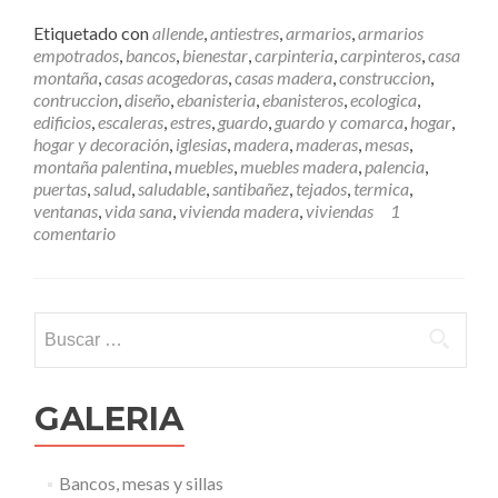
e
e
Etiquetado con
allende
,
antiestres
,
armarios
,
armarios
r
empotrados
,
bancos
,
bienestar
,
carpinteria
,
carpinteros
,
casa
m
montaña
,
casas acogedoras
,
casas madera
,
construccion
,
á
contruccion
,
diseño
,
ebanisteria
,
ebanisteros
,
ecologica
,
s
edificios
,
escaleras
,
estres
,
guardo
,
guardo y comarca
,
hogar
,
U
hogar y decoración
,
iglesias
,
madera
,
maderas
,
mesas
,
n
montaña palentina
,
muebles
,
muebles madera
,
palencia
,
a
puertas
,
salud
,
saludable
,
santibañez
,
tejados
,
termica
,
c
ventanas
,
vida sana
,
vivienda madera
,
viviendas
1
a
comentario
s
a
d
e
Buscar:
m
a
d
e
GALERIA
r
a
m
Bancos, mesas y sillas
e