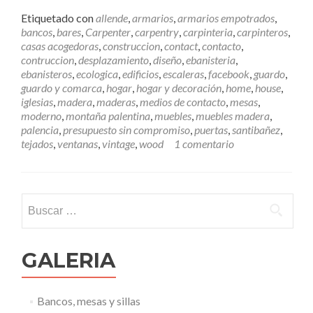
e
e
Etiquetado con
allende
,
armarios
,
armarios empotrados
,
r
bancos
,
bares
,
Carpenter
,
carpentry
,
carpinteria
,
carpinteros
,
m
casas acogedoras
,
construccion
,
contact
,
contacto
,
á
contruccion
,
desplazamiento
,
diseño
,
ebanisteria
,
s
ebanisteros
,
ecologica
,
edificios
,
escaleras
,
facebook
,
guardo
,
C
guardo y comarca
,
hogar
,
hogar y decoración
,
home
,
house
,
ó
iglesias
,
madera
,
maderas
,
medios de contacto
,
mesas
,
m
moderno
,
montaña palentina
,
muebles
,
muebles madera
,
o
palencia
,
presupuesto sin compromiso
,
puertas
,
santibañez
,
p
tejados
,
ventanas
,
vintage
,
wood
1 comentario
o
n
e
r
Buscar:
s
e
e
n
GALERIA
c
o
n
Bancos, mesas y sillas
t