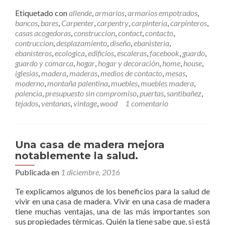
e
e
Etiquetado con
allende
,
armarios
,
armarios empotrados
,
r
bancos
,
bares
,
Carpenter
,
carpentry
,
carpinteria
,
carpinteros
,
m
casas acogedoras
,
construccion
,
contact
,
contacto
,
á
contruccion
,
desplazamiento
,
diseño
,
ebanisteria
,
s
ebanisteros
,
ecologica
,
edificios
,
escaleras
,
facebook
,
guardo
,
C
guardo y comarca
,
hogar
,
hogar y decoración
,
home
,
house
,
ó
iglesias
,
madera
,
maderas
,
medios de contacto
,
mesas
,
m
moderno
,
montaña palentina
,
muebles
,
muebles madera
,
o
palencia
,
presupuesto sin compromiso
,
puertas
,
santibañez
,
p
tejados
,
ventanas
,
vintage
,
wood
1 comentario
o
n
e
r
Una casa de madera mejora
s
notablemente la salud.
e
e
Publicada en
1 diciembre, 2016
n
Te explicamos algunos de los beneficios para la salud de
c
vivir en una casa de madera. Vivir en una casa de madera
o
tiene muchas ventajas, una de las más importantes son
n
sus propiedades térmicas. Quién la tiene sabe que, si está
t