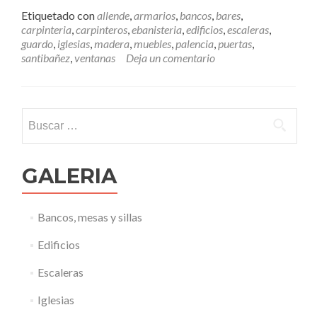
e
,
Etiquetado con
allende
,
armarios
,
bancos
,
bares
,
r
R
carpinteria
,
carpinteros
,
ebanisteria
,
edificios
,
escaleras
,
m
a
guardo
,
iglesias
,
madera
,
muebles
,
palencia
,
puertas
,
á
n
santibañez
,
ventanas
Deja un comentario
s
g
E
o
b
d
a
e
Buscar:
n
M
i
e
s
r
t
c
GALERIA
a
a
,
d
e
o
Bancos, mesas y sillas
l
“
Edificios
g
r
Escaleras
a
n
Iglesias
d