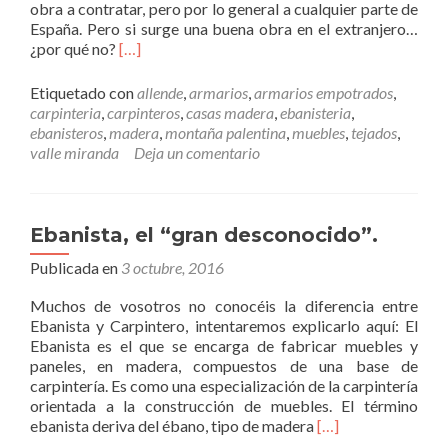
obra a contratar, pero por lo general a cualquier parte de
e
España. Pero si surge una buena obra en el extranjero…
r
L
¿por qué no?
[…]
i
e
a
e
l
Etiquetado con
allende
,
armarios
,
armarios empotrados
,
r
p
carpinteria
,
carpinteros
,
casas madera
,
ebanisteria
,
m
r
ebanisteros
,
madera
,
montaña palentina
,
muebles
,
tejados
,
á
i
valle miranda
Deja un comentario
s
n
D
c
e
i
s
p
Ebanista, el “gran desconocido”.
p
a
Publicada en
l
3 octubre, 2016
l
a
.
Muchos de vosotros no conocéis la diferencia entre
z
Ebanista y Carpintero, intentaremos explicarlo aquí: El
a
Ebanista es el que se encarga de fabricar muebles y
m
paneles, en madera, compuestos de una base de
i
carpintería. Es como una especialización de la carpintería
e
orientada a la construcción de muebles. El término
n
L
ebanista deriva del ébano, tipo de madera
[…]
t
e
o