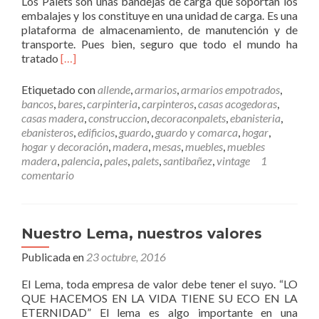
Los Palets son unas bandejas de carga que soportan los
a
embalajes y los constituye en una unidad de carga. Es una
m
plataforma de almacenamiento, de manutención y de
e
transporte. Pues bien, seguro que todo el mundo ha
j
L
tratado
[…]
o
e
r
e
a
Etiquetado con
allende
,
armarios
,
armarios empotrados
,
r
n
bancos
,
bares
,
carpinteria
,
carpinteros
,
casas acogedoras
,
m
o
casas madera
,
construccion
,
decoraconpalets
,
ebanisteria
,
á
t
ebanisteros
,
edificios
,
guardo
,
guardo y comarca
,
hogar
,
s
a
hogar y decoración
,
madera
,
mesas
,
muebles
,
muebles
D
b
madera
,
palencia
,
pales
,
palets
,
santibañez
,
vintage
1
e
l
comentario
c
e
o
m
r
e
a
n
Nuestro Lema, nuestros valores
c
t
Publicada en
i
23 octubre, 2016
e
ó
l
El Lema, toda empresa de valor debe tener el suyo. “LO
n
a
QUE HACEMOS EN LA VIDA TIENE SU ECO EN LA
c
s
ETERNIDAD” El lema es algo importante en una
o
a