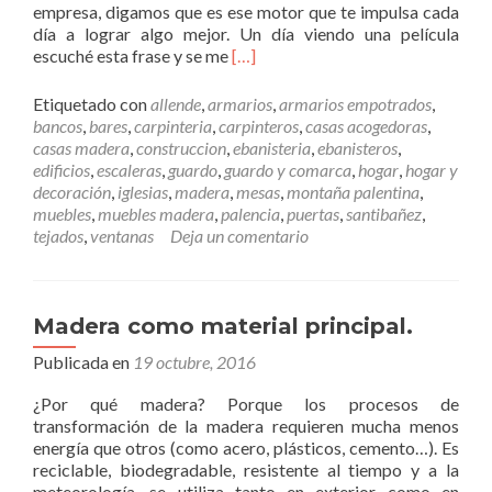
empresa, digamos que es ese motor que te impulsa cada
n
l
día a lograr algo mejor. Un día viendo una película
P
u
L
escuché esta frase y se me
[…]
a
d
e
l
.
e
e
Etiquetado con
allende
,
armarios
,
armarios empotrados
,
r
t
bancos
,
bares
,
carpinteria
,
carpinteros
,
casas acogedoras
,
m
s
casas madera
,
construccion
,
ebanisteria
,
ebanisteros
,
á
d
edificios
,
escaleras
,
guardo
,
guardo y comarca
,
hogar
,
hogar y
s
e
decoración
,
iglesias
,
madera
,
mesas
,
montaña palentina
,
N
m
muebles
,
muebles madera
,
palencia
,
puertas
,
santibañez
,
u
a
tejados
,
ventanas
Deja un comentario
e
d
s
e
t
r
r
a
Madera como material principal.
o
Publicada en
19 octubre, 2016
L
e
¿Por qué madera? Porque los procesos de
m
transformación de la madera requieren mucha menos
a
energía que otros (como acero, plásticos, cemento…). Es
,
reciclable, biodegradable, resistente al tiempo y a la
n
meteorología, se utiliza tanto en exterior como en