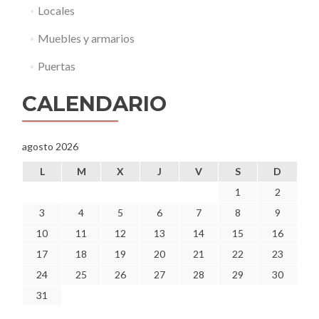
e
Locales
s
c
Muebles y armarios
o
n
Puertas
o
c
CALENDARIO
i
d
o
agosto 2026
”
.
L
M
X
J
V
S
D
1
2
3
4
5
6
7
8
9
10
11
12
13
14
15
16
17
18
19
20
21
22
23
24
25
26
27
28
29
30
31