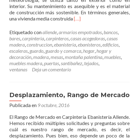
u
interior. Su mantenimiento es asequible y es el material
e
de construcción más sostenible. En términos generales,
s
L
una vivienda media construida
[…]
t
e
r
e
o
Etiquetado con
allende
,
armarios empotrados
,
bancos
,
r
s
bares
,
carpinteria
,
carpinteros
,
casas acogedoras
,
casas
m
v
madera
,
construccion
,
ebanisteria
,
ebanisteros
,
edificios
,
á
a
escaleras
,
guardo
,
guardo y comarca
,
hogar
,
hogar y
s
l
decoración
,
madera
,
mesas
,
montaña palentina
,
muebles
,
M
o
muebles madera
,
puertas
,
santibañez
,
tejados
,
a
r
ventanas
Deja un comentario
d
e
e
s
r
a
Desplazamiento, Rango de Mercado
c
Publicada en
9 octubre, 2016
o
m
El Rango de Mercado en Carpintería Ebanistería Allende.
o
Hemos recibido múltiples solicitudes y preguntas sobre
m
cuál es nuestro rango de mercado, es decir, el
a
desplazamiento. Pues bien, eso depende un poco de la
t