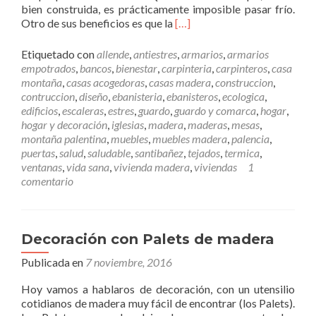
bien construida, es prácticamente imposible pasar frío.
a
L
Otro de sus beneficios es que la
[…]
c
e
t
e
o
Etiquetado con
allende
,
antiestres
,
armarios
,
armarios
r
c
empotrados
,
bancos
,
bienestar
,
carpinteria
,
carpinteros
,
casa
m
o
montaña
,
casas acogedoras
,
casas madera
,
construccion
,
á
n
contruccion
,
diseño
,
ebanisteria
,
ebanisteros
,
ecologica
,
s
n
edificios
,
escaleras
,
estres
,
guardo
,
guardo y comarca
,
hogar
,
U
u
hogar y decoración
,
iglesias
,
madera
,
maderas
,
mesas
,
n
e
montaña palentina
,
muebles
,
muebles madera
,
palencia
,
a
s
puertas
,
salud
,
saludable
,
santibañez
,
tejados
,
termica
,
c
t
ventanas
,
vida sana
,
vivienda madera
,
viviendas
1
a
r
comentario
s
a
a
e
d
m
e
p
Decoración con Palets de madera
m
r
Publicada en
7 noviembre, 2016
a
e
d
s
Hoy vamos a hablaros de decoración, con un utensilio
e
a
cotidianos de madera muy fácil de encontrar (los Palets).
r
.