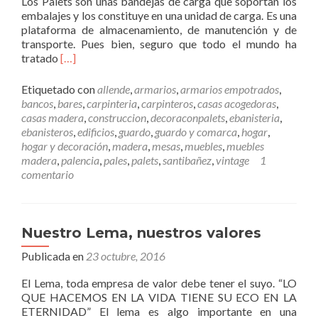
Los Palets son unas bandejas de carga que soportan los
a
embalajes y los constituye en una unidad de carga. Es una
m
plataforma de almacenamiento, de manutención y de
e
transporte. Pues bien, seguro que todo el mundo ha
j
L
tratado
[…]
o
e
r
e
a
Etiquetado con
allende
,
armarios
,
armarios empotrados
,
r
n
bancos
,
bares
,
carpinteria
,
carpinteros
,
casas acogedoras
,
m
o
casas madera
,
construccion
,
decoraconpalets
,
ebanisteria
,
á
t
ebanisteros
,
edificios
,
guardo
,
guardo y comarca
,
hogar
,
s
a
hogar y decoración
,
madera
,
mesas
,
muebles
,
muebles
D
b
madera
,
palencia
,
pales
,
palets
,
santibañez
,
vintage
1
e
l
comentario
c
e
o
m
r
e
a
n
Nuestro Lema, nuestros valores
c
t
Publicada en
i
23 octubre, 2016
e
ó
l
El Lema, toda empresa de valor debe tener el suyo. “LO
n
a
QUE HACEMOS EN LA VIDA TIENE SU ECO EN LA
c
s
ETERNIDAD” El lema es algo importante en una
o
a