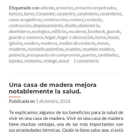
e
e
Etiquetado con
allende
,
armarios
,
armarios empotrados
,
r
bancos
,
bares
,
Carpenter
,
carpentry
,
carpinteria
,
carpinteros
,
m
casas acogedoras
,
construccion
,
contact
,
contacto
,
á
contruccion
,
desplazamiento
,
diseño
,
ebanisteria
,
s
ebanisteros
,
ecologica
,
edificios
,
escaleras
,
facebook
,
guardo
,
C
guardo y comarca
,
hogar
,
hogar y decoración
,
home
,
house
,
ó
iglesias
,
madera
,
maderas
,
medios de contacto
,
mesas
,
m
moderno
,
montaña palentina
,
muebles
,
muebles madera
,
o
palencia
,
presupuesto sin compromiso
,
puertas
,
santibañez
,
p
tejados
,
ventanas
,
vintage
,
wood
1 comentario
o
n
e
r
Una casa de madera mejora
s
notablemente la salud.
e
e
Publicada en
1 diciembre, 2016
n
Te explicamos algunos de los beneficios para la salud de
c
vivir en una casa de madera. Vivir en una casa de madera
o
tiene muchas ventajas, una de las más importantes son
n
sus propiedades térmicas. Quién la tiene sabe que, si está
t