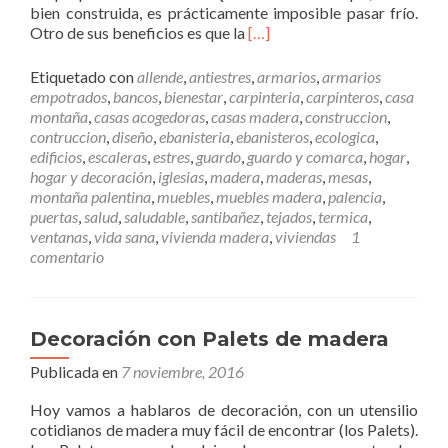
bien construida, es prácticamente imposible pasar frío.
a
L
Otro de sus beneficios es que la
[…]
c
e
t
e
o
Etiquetado con
allende
,
antiestres
,
armarios
,
armarios
r
c
empotrados
,
bancos
,
bienestar
,
carpinteria
,
carpinteros
,
casa
m
o
montaña
,
casas acogedoras
,
casas madera
,
construccion
,
á
n
contruccion
,
diseño
,
ebanisteria
,
ebanisteros
,
ecologica
,
s
n
edificios
,
escaleras
,
estres
,
guardo
,
guardo y comarca
,
hogar
,
U
u
hogar y decoración
,
iglesias
,
madera
,
maderas
,
mesas
,
n
e
montaña palentina
,
muebles
,
muebles madera
,
palencia
,
a
s
puertas
,
salud
,
saludable
,
santibañez
,
tejados
,
termica
,
c
t
ventanas
,
vida sana
,
vivienda madera
,
viviendas
1
a
r
comentario
s
a
a
e
d
m
e
p
Decoración con Palets de madera
m
r
Publicada en
7 noviembre, 2016
a
e
d
s
Hoy vamos a hablaros de decoración, con un utensilio
e
a
cotidianos de madera muy fácil de encontrar (los Palets).
r
.