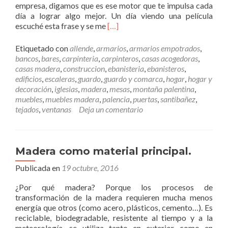
empresa, digamos que es ese motor que te impulsa cada
n
l
día a lograr algo mejor. Un día viendo una película
P
u
L
escuché esta frase y se me
[…]
a
d
e
l
.
e
e
Etiquetado con
allende
,
armarios
,
armarios empotrados
,
r
t
bancos
,
bares
,
carpinteria
,
carpinteros
,
casas acogedoras
,
m
s
casas madera
,
construccion
,
ebanisteria
,
ebanisteros
,
á
d
edificios
,
escaleras
,
guardo
,
guardo y comarca
,
hogar
,
hogar y
s
e
decoración
,
iglesias
,
madera
,
mesas
,
montaña palentina
,
N
m
muebles
,
muebles madera
,
palencia
,
puertas
,
santibañez
,
u
a
tejados
,
ventanas
Deja un comentario
e
d
s
e
t
r
r
a
Madera como material principal.
o
Publicada en
19 octubre, 2016
L
e
¿Por qué madera? Porque los procesos de
m
transformación de la madera requieren mucha menos
a
energía que otros (como acero, plásticos, cemento…). Es
,
reciclable, biodegradable, resistente al tiempo y a la
n
meteorología, se utiliza tanto en exterior como en