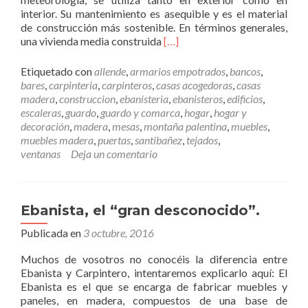
u
interior. Su mantenimiento es asequible y es el material
e
de construcción más sostenible. En términos generales,
s
L
una vivienda media construida
[…]
t
e
r
e
o
Etiquetado con
allende
,
armarios empotrados
,
bancos
,
r
s
bares
,
carpinteria
,
carpinteros
,
casas acogedoras
,
casas
m
v
madera
,
construccion
,
ebanisteria
,
ebanisteros
,
edificios
,
á
a
escaleras
,
guardo
,
guardo y comarca
,
hogar
,
hogar y
s
l
decoración
,
madera
,
mesas
,
montaña palentina
,
muebles
,
M
o
muebles madera
,
puertas
,
santibañez
,
tejados
,
a
r
ventanas
Deja un comentario
d
e
e
s
r
a
Ebanista, el “gran desconocido”.
c
Publicada en
3 octubre, 2016
o
m
Muchos de vosotros no conocéis la diferencia entre
o
Ebanista y Carpintero, intentaremos explicarlo aquí: El
m
Ebanista es el que se encarga de fabricar muebles y
a
paneles, en madera, compuestos de una base de
t