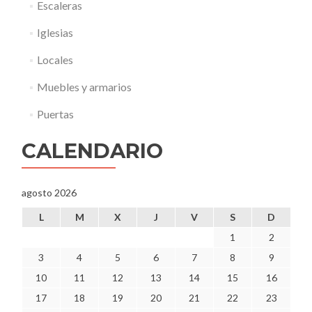
Escaleras
a
n
Iglesias
d
e
Locales
s
c
Muebles y armarios
o
n
Puertas
o
c
CALENDARIO
i
d
o
agosto 2026
”
.
L
M
X
J
V
S
D
1
2
3
4
5
6
7
8
9
10
11
12
13
14
15
16
17
18
19
20
21
22
23