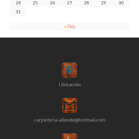
24
25
26
27
28
29
30
31
« Feb
Ubicación
carpinteria-allende@hotmail.com