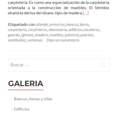
carpintería. Es como una especialización de la carpintería
e
orientada a la construcción de muebles. El término
r
L
ebanista deriva del ébano, tipo de madera
[…]
i
e
a
e
l
Etiquetado con
allende
,
armarios
,
bancos
,
bares
,
r
p
carpinteria
,
carpinteros
,
ebanisteria
,
edificios
,
escaleras
,
m
r
guardo
,
iglesias
,
madera
,
muebles
,
palencia
,
puertas
,
á
i
santibañez
,
ventanas
Deja un comentario
s
n
E
c
b
i
a
p
Buscar:
n
a
i
l
s
.
t
GALERIA
a
,
e
Bancos, mesas y sillas
l
“
Edificios
g
r