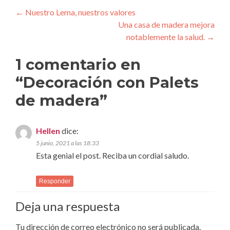
Navegación
←
Nuestro Lema, nuestros valores
Una casa de madera mejora
de
notablemente la salud.
→
entradas
1 comentario en
“
Decoración con Palets
de madera
”
Hellen
dice:
5 junio, 2021 a las 18:33
Esta genial el post. Reciba un cordial saludo.
Responder
Deja una respuesta
Tu dirección de correo electrónico no será publicada.