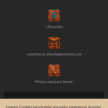
Ubicación
carpinteria-allende@hotmail.com
Pincha aquí para llamar
E
E
Usamos Cookies para brindar una mejor experiencia. Aceptar