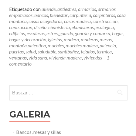
e
e
Etiquetado con
allende
,
antiestres
,
armarios
,
armarios
r
empotrados
,
bancos
,
bienestar
,
carpinteria
,
carpinteros
,
casa
m
montaña
,
casas acogedoras
,
casas madera
,
construccion
,
á
contruccion
,
diseño
,
ebanisteria
,
ebanisteros
,
ecologica
,
s
edificios
,
escaleras
,
estres
,
guardo
,
guardo y comarca
,
hogar
,
U
hogar y decoración
,
iglesias
,
madera
,
maderas
,
mesas
,
n
montaña palentina
,
muebles
,
muebles madera
,
palencia
,
a
puertas
,
salud
,
saludable
,
santibañez
,
tejados
,
termica
,
c
ventanas
,
vida sana
,
vivienda madera
,
viviendas
1
a
comentario
s
a
d
e
Buscar:
m
a
d
e
GALERIA
r
a
m
Bancos, mesas y sillas
e