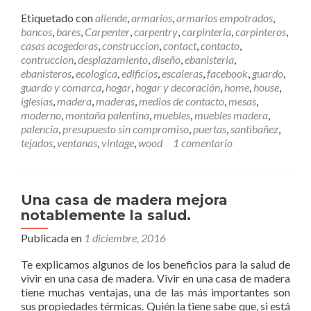
e
e
Etiquetado con
allende
,
armarios
,
armarios empotrados
,
r
bancos
,
bares
,
Carpenter
,
carpentry
,
carpinteria
,
carpinteros
,
m
casas acogedoras
,
construccion
,
contact
,
contacto
,
á
contruccion
,
desplazamiento
,
diseño
,
ebanisteria
,
s
ebanisteros
,
ecologica
,
edificios
,
escaleras
,
facebook
,
guardo
,
C
guardo y comarca
,
hogar
,
hogar y decoración
,
home
,
house
,
ó
iglesias
,
madera
,
maderas
,
medios de contacto
,
mesas
,
m
moderno
,
montaña palentina
,
muebles
,
muebles madera
,
o
palencia
,
presupuesto sin compromiso
,
puertas
,
santibañez
,
p
tejados
,
ventanas
,
vintage
,
wood
1 comentario
o
n
e
r
Una casa de madera mejora
s
notablemente la salud.
e
e
Publicada en
1 diciembre, 2016
n
Te explicamos algunos de los beneficios para la salud de
c
vivir en una casa de madera. Vivir en una casa de madera
o
tiene muchas ventajas, una de las más importantes son
n
sus propiedades térmicas. Quién la tiene sabe que, si está
t