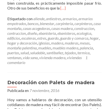
bien construida, es prácticamente imposible pasar frío.
a
L
Otro de sus beneficios es que la
[…]
c
e
t
e
o
Etiquetado con
allende
,
antiestres
,
armarios
,
armarios
r
c
empotrados
,
bancos
,
bienestar
,
carpinteria
,
carpinteros
,
casa
m
o
montaña
,
casas acogedoras
,
casas madera
,
construccion
,
á
n
contruccion
,
diseño
,
ebanisteria
,
ebanisteros
,
ecologica
,
s
n
edificios
,
escaleras
,
estres
,
guardo
,
guardo y comarca
,
hogar
,
U
u
hogar y decoración
,
iglesias
,
madera
,
maderas
,
mesas
,
n
e
montaña palentina
,
muebles
,
muebles madera
,
palencia
,
a
s
puertas
,
salud
,
saludable
,
santibañez
,
tejados
,
termica
,
c
t
ventanas
,
vida sana
,
vivienda madera
,
viviendas
1
a
r
comentario
s
a
a
e
d
m
e
p
Decoración con Palets de madera
m
r
Publicada en
7 noviembre, 2016
a
e
d
s
Hoy vamos a hablaros de decoración, con un utensilio
e
a
cotidianos de madera muy fácil de encontrar (los Palets).
r
.