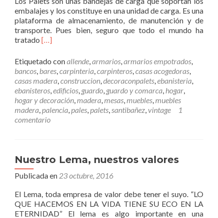
Los Palets son unas bandejas de carga que soportan los
a
embalajes y los constituye en una unidad de carga. Es una
m
plataforma de almacenamiento, de manutención y de
e
transporte. Pues bien, seguro que todo el mundo ha
j
L
tratado
[…]
o
e
r
e
a
Etiquetado con
allende
,
armarios
,
armarios empotrados
,
r
n
bancos
,
bares
,
carpinteria
,
carpinteros
,
casas acogedoras
,
m
o
casas madera
,
construccion
,
decoraconpalets
,
ebanisteria
,
á
t
ebanisteros
,
edificios
,
guardo
,
guardo y comarca
,
hogar
,
s
a
hogar y decoración
,
madera
,
mesas
,
muebles
,
muebles
D
b
madera
,
palencia
,
pales
,
palets
,
santibañez
,
vintage
1
e
l
comentario
c
e
o
m
r
e
a
n
Nuestro Lema, nuestros valores
c
t
Publicada en
i
23 octubre, 2016
e
ó
l
El Lema, toda empresa de valor debe tener el suyo. “LO
n
a
QUE HACEMOS EN LA VIDA TIENE SU ECO EN LA
c
s
ETERNIDAD” El lema es algo importante en una
o
a