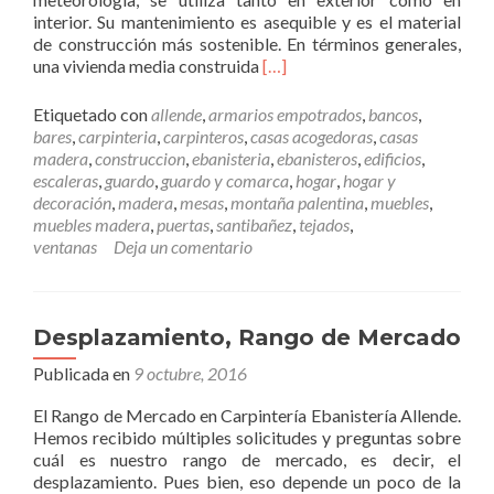
u
interior. Su mantenimiento es asequible y es el material
e
de construcción más sostenible. En términos generales,
s
L
una vivienda media construida
[…]
t
e
r
e
o
Etiquetado con
allende
,
armarios empotrados
,
bancos
,
r
s
bares
,
carpinteria
,
carpinteros
,
casas acogedoras
,
casas
m
v
madera
,
construccion
,
ebanisteria
,
ebanisteros
,
edificios
,
á
a
escaleras
,
guardo
,
guardo y comarca
,
hogar
,
hogar y
s
l
decoración
,
madera
,
mesas
,
montaña palentina
,
muebles
,
M
o
muebles madera
,
puertas
,
santibañez
,
tejados
,
a
r
ventanas
Deja un comentario
d
e
e
s
r
a
Desplazamiento, Rango de Mercado
c
Publicada en
9 octubre, 2016
o
m
El Rango de Mercado en Carpintería Ebanistería Allende.
o
Hemos recibido múltiples solicitudes y preguntas sobre
m
cuál es nuestro rango de mercado, es decir, el
a
desplazamiento. Pues bien, eso depende un poco de la
t