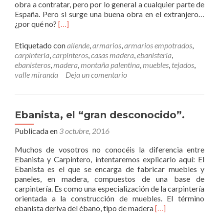
obra a contratar, pero por lo general a cualquier parte de
e
España. Pero si surge una buena obra en el extranjero…
r
L
¿por qué no?
[…]
i
e
a
e
l
Etiquetado con
allende
,
armarios
,
armarios empotrados
,
r
p
carpinteria
,
carpinteros
,
casas madera
,
ebanisteria
,
m
r
ebanisteros
,
madera
,
montaña palentina
,
muebles
,
tejados
,
á
i
valle miranda
Deja un comentario
s
n
D
c
e
i
s
p
Ebanista, el “gran desconocido”.
p
a
Publicada en
l
3 octubre, 2016
l
a
.
Muchos de vosotros no conocéis la diferencia entre
z
Ebanista y Carpintero, intentaremos explicarlo aquí: El
a
Ebanista es el que se encarga de fabricar muebles y
m
paneles, en madera, compuestos de una base de
i
carpintería. Es como una especialización de la carpintería
e
orientada a la construcción de muebles. El término
n
L
ebanista deriva del ébano, tipo de madera
[…]
t
e
o