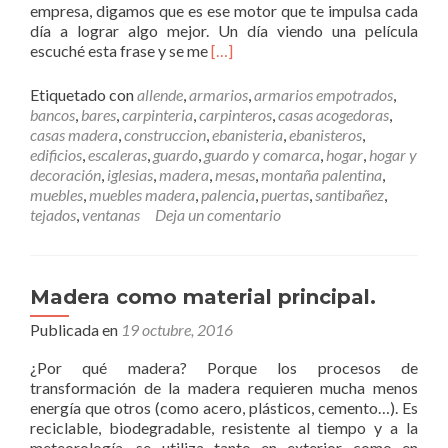
empresa, digamos que es ese motor que te impulsa cada
n
l
día a lograr algo mejor. Un día viendo una película
P
u
L
escuché esta frase y se me
[…]
a
d
e
l
.
e
e
Etiquetado con
allende
,
armarios
,
armarios empotrados
,
r
t
bancos
,
bares
,
carpinteria
,
carpinteros
,
casas acogedoras
,
m
s
casas madera
,
construccion
,
ebanisteria
,
ebanisteros
,
á
d
edificios
,
escaleras
,
guardo
,
guardo y comarca
,
hogar
,
hogar y
s
e
decoración
,
iglesias
,
madera
,
mesas
,
montaña palentina
,
N
m
muebles
,
muebles madera
,
palencia
,
puertas
,
santibañez
,
u
a
tejados
,
ventanas
Deja un comentario
e
d
s
e
t
r
r
a
Madera como material principal.
o
Publicada en
19 octubre, 2016
L
e
¿Por qué madera? Porque los procesos de
m
transformación de la madera requieren mucha menos
a
energía que otros (como acero, plásticos, cemento…). Es
,
reciclable, biodegradable, resistente al tiempo y a la
n
meteorología, se utiliza tanto en exterior como en