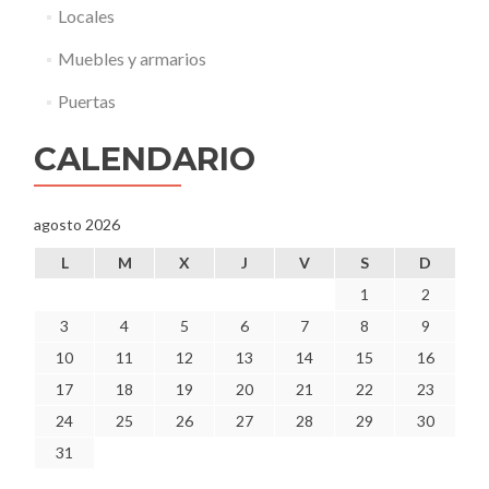
e
Locales
s
c
Muebles y armarios
o
n
Puertas
o
c
CALENDARIO
i
d
o
agosto 2026
”
.
L
M
X
J
V
S
D
1
2
3
4
5
6
7
8
9
10
11
12
13
14
15
16
17
18
19
20
21
22
23
24
25
26
27
28
29
30
31