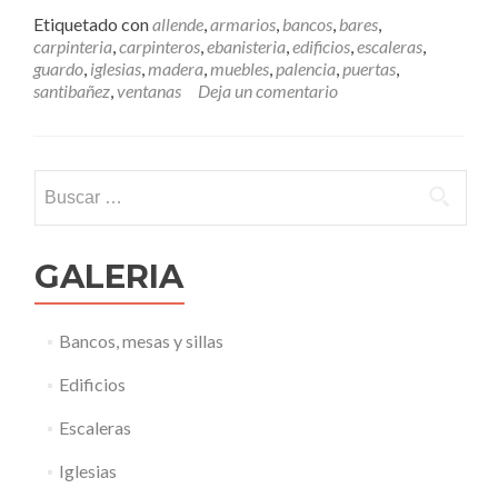
e
,
Etiquetado con
allende
,
armarios
,
bancos
,
bares
,
r
R
carpinteria
,
carpinteros
,
ebanisteria
,
edificios
,
escaleras
,
m
a
guardo
,
iglesias
,
madera
,
muebles
,
palencia
,
puertas
,
á
n
santibañez
,
ventanas
Deja un comentario
s
g
E
o
b
d
a
e
Buscar:
n
M
i
e
s
r
t
c
GALERIA
a
a
,
d
e
o
Bancos, mesas y sillas
l
“
Edificios
g
r
Escaleras
a
n
Iglesias
d