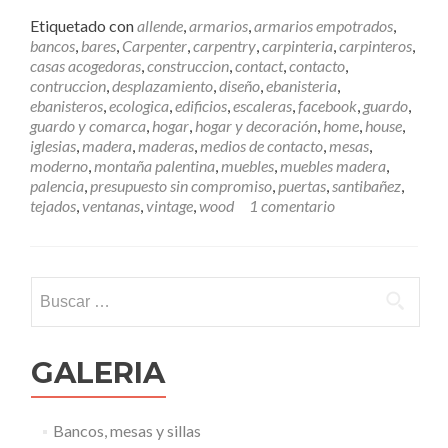
e
e
Etiquetado con
allende
,
armarios
,
armarios empotrados
,
r
bancos
,
bares
,
Carpenter
,
carpentry
,
carpinteria
,
carpinteros
,
m
casas acogedoras
,
construccion
,
contact
,
contacto
,
á
contruccion
,
desplazamiento
,
diseño
,
ebanisteria
,
s
ebanisteros
,
ecologica
,
edificios
,
escaleras
,
facebook
,
guardo
,
C
guardo y comarca
,
hogar
,
hogar y decoración
,
home
,
house
,
ó
iglesias
,
madera
,
maderas
,
medios de contacto
,
mesas
,
m
moderno
,
montaña palentina
,
muebles
,
muebles madera
,
o
palencia
,
presupuesto sin compromiso
,
puertas
,
santibañez
,
p
tejados
,
ventanas
,
vintage
,
wood
1 comentario
o
n
e
r
Buscar:
s
e
e
n
GALERIA
c
o
n
Bancos, mesas y sillas
t