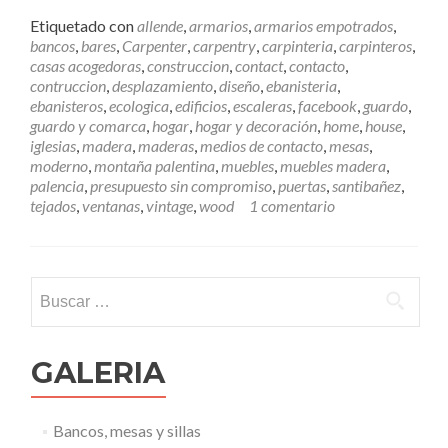
e
e
Etiquetado con
allende
,
armarios
,
armarios empotrados
,
r
bancos
,
bares
,
Carpenter
,
carpentry
,
carpinteria
,
carpinteros
,
m
casas acogedoras
,
construccion
,
contact
,
contacto
,
á
contruccion
,
desplazamiento
,
diseño
,
ebanisteria
,
s
ebanisteros
,
ecologica
,
edificios
,
escaleras
,
facebook
,
guardo
,
C
guardo y comarca
,
hogar
,
hogar y decoración
,
home
,
house
,
ó
iglesias
,
madera
,
maderas
,
medios de contacto
,
mesas
,
m
moderno
,
montaña palentina
,
muebles
,
muebles madera
,
o
palencia
,
presupuesto sin compromiso
,
puertas
,
santibañez
,
p
tejados
,
ventanas
,
vintage
,
wood
1 comentario
o
n
e
r
Buscar:
s
e
e
n
GALERIA
c
o
n
Bancos, mesas y sillas
t