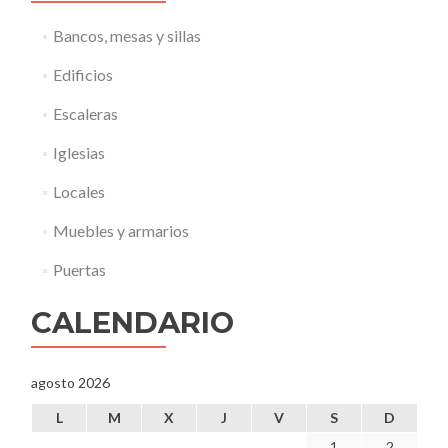
a
t
Bancos, mesas y sillas
e
r
Edificios
i
a
Escaleras
l
p
Iglesias
r
i
Locales
n
c
Muebles y armarios
i
p
Puertas
a
l
CALENDARIO
.
agosto 2026
L
M
X
J
V
S
D
1
2