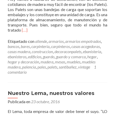
cotidianos de madera muy fácil de encontrar (los Palets).
r
.
Los Palets son unas bandejas de carga que soportan los
a
embalajes y los constituye en una unidad de carga. Es una
m
plataforma de almacenamiento, de manutención y de
e
transporte. Pues bien, seguro que todo el mundo ha
j
L
tratado
[…]
o
e
r
e
a
Etiquetado con
allende
,
armarios
,
armarios empotrados
,
r
n
bancos
,
bares
,
carpinteria
,
carpinteros
,
casas acogedoras
,
m
o
casas madera
,
construccion
,
decoraconpalets
,
ebanisteria
,
á
t
ebanisteros
,
edificios
,
guardo
,
guardo y comarca
,
hogar
,
s
a
hogar y decoración
,
madera
,
mesas
,
muebles
,
muebles
D
b
madera
,
palencia
,
pales
,
palets
,
santibañez
,
vintage
1
e
l
comentario
c
e
o
m
r
e
a
n
Nuestro Lema, nuestros valores
c
t
Publicada en
i
23 octubre, 2016
e
ó
l
El Lema, toda empresa de valor debe tener el suyo. “LO
n
a