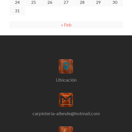
24
25
26
27
28
29
30
31
« Feb
Ubicación
carpinteria-allende@hotmail.com